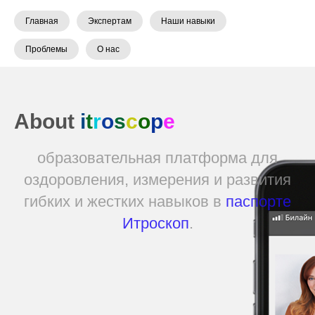
Главная
Экспертам
Наши навыки
Проблемы
О нас
About
i
t
r
o
s
c
o
p
e
образовательная платформа для
оздоровления, измерения и развития
гибких и жестких навыков в
паспорте
Итроскоп
.