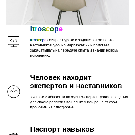
i
t
r
o
s
c
o
p
e
i
t
r
o
s
c
o
p
e
собирает уроки и задания от экспертов,
наставников, удобно маркирует их и помогает
зарабатывать на передаче опыта и знаний новому
поколению.
Человек находит
экспертов и наставников
Ученики с лёгкостью находят экспертов, уроки и задания
для своего развития по навыкам или решают свои
проблемы на платформе.
Паспорт навыков